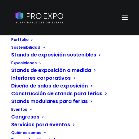
Portfolio
Sostenibilidad
Stands de exposición sostenibles
Exposiciones
Stands de exposición a medida
Interiores corporativos
Diseño de salas de exposición
Construcción de stands para ferias
Stands modulares para ferias
Eventos
Congresos
Servicios para eventos
Quiénes somos